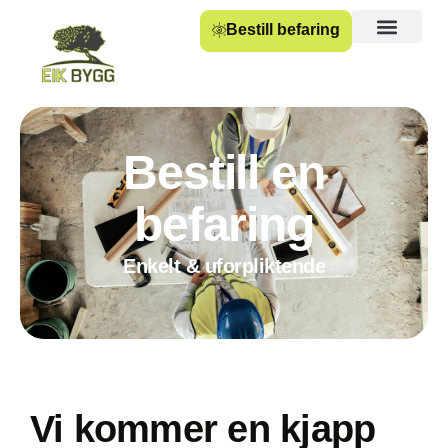
Bestill befaring
Bestill en
befaring
Enkelt & uforpliktende
Vi kommer en kjapp